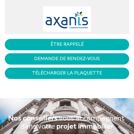
ÊTRE RAPPELÉ
DEMANDE DE RENDEZ-VOUS
TÉLÉCHARGER LA PLAQUETTE
Nos conseillers
vous accompagnent
dans votre
projet immobilier