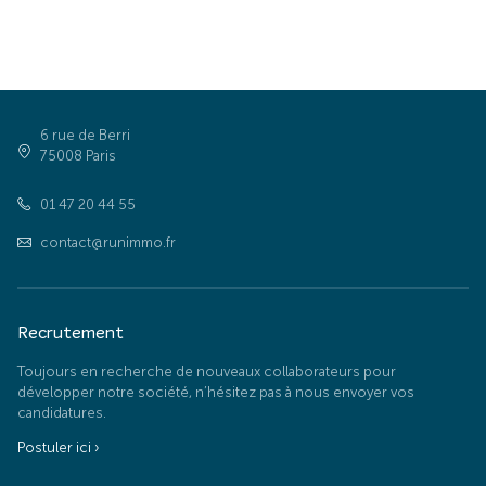
6 rue de Berri
75008 Paris
01 47 20 44 55
contact@runimmo.fr
Recrutement
Toujours en recherche de nouveaux collaborateurs pour
développer notre société, n’hésitez pas à nous envoyer vos
candidatures.
Postuler ici ›